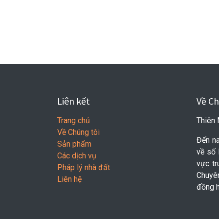
Liên kết
Về Ch
Trang chủ
Thiên 
Về Chúng tôi
Đến na
Sản phẩm
về số 
Các dịch vụ
vực t
Pháp lý nhà đất
Chuyê
Liên hệ
đồng h