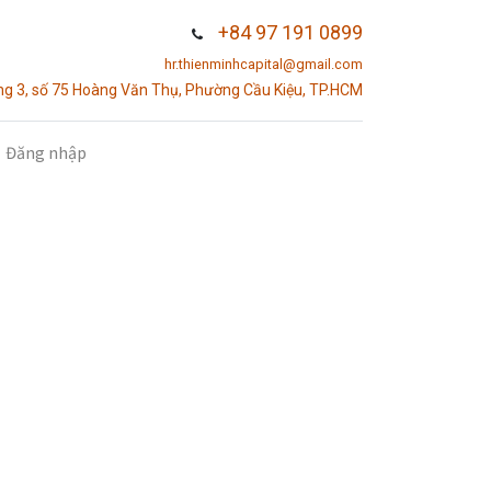
+84 97 191 0899
hr.thienminhcapital@gmail.com
g 3, số 75 Hoàng Văn Thụ, Phường Cầu Kiệu, TP.HCM
Đăng nhập