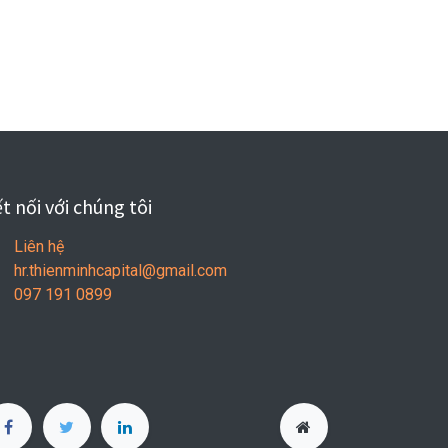
t nối với chúng tôi
Liên hệ
hr.thienminhcapital@gmail.com
097 191 0899