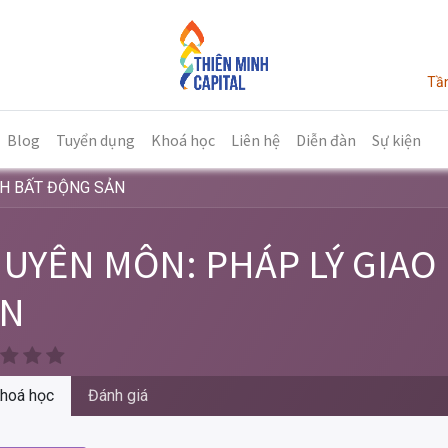
Tần
Blog
Tuyển dụng
Khoá học
Liên hệ
Diễn đàn
Sự kiện
CH BẤT ĐỘNG SẢN
UYÊN MÔN: PHÁP LÝ GIAO
ẢN
hoá học
Đánh giá