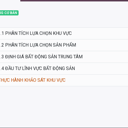
NG CƠ BẢN
1.1 PHÂN TÍCH LỰA CHỌN KHU VỰC
1.2 PHÂN TÍCH LỰA CHỌN SẢN PHẨM
1.3 ĐỊNH GIÁ BẤT ĐỘNG SẢN TRUNG TÂM
1.4 ĐẦU TƯ LĨNH VỰC BẤT ĐỘNG SẢN
THỰC HÀNH KHẢO SÁT KHU VỰC