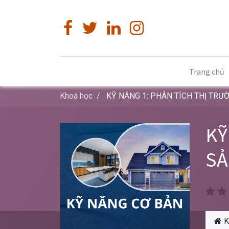
Trang chủ
Khoá học
KỸ NĂNG 1: PHÂN TÍCH THỊ TRƯ
KỸ
SẢ
K