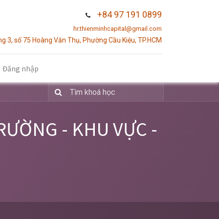
+84 97 191 0899
hr.thienminhcapital@gmail.com
g 3, số 75 Hoàng Văn Thụ, Phường Cầu Kiệu, TP.HCM
Đăng nhập
RƯỜNG - KHU VỰC -