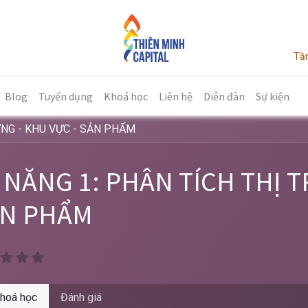
Tần
Blog
Tuyển dụng
Khoá học
Liên hệ
Diễn đàn
Sự kiện
ỜNG - KHU VỰC - SẢN PHẨM
 NĂNG 1: PHÂN TÍCH THỊ T
N PHẨM
hoá học
Đánh giá